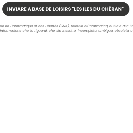
Informatique et des Libertés (CNIL), relativa all'informatica, ai file e alle libertà 
formazione che lo riguardi, che sia inesatta, incompleta, ambigua, obsoleta o di 