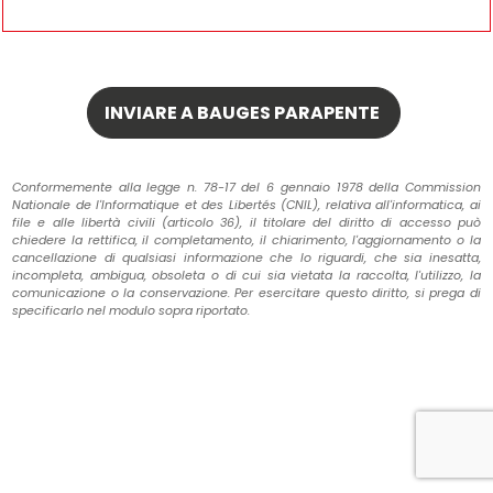
Conformemente alla legge n. 78-17 del 6 gennaio 1978 della Commission
Nationale de l'Informatique et des Libertés (CNIL), relativa all'informatica, ai
file e alle libertà civili (articolo 36), il titolare del diritto di accesso può
chiedere la rettifica, il completamento, il chiarimento, l'aggiornamento o la
cancellazione di qualsiasi informazione che lo riguardi, che sia inesatta,
incompleta, ambigua, obsoleta o di cui sia vietata la raccolta, l'utilizzo, la
comunicazione o la conservazione. Per esercitare questo diritto, si prega di
specificarlo nel modulo sopra riportato.